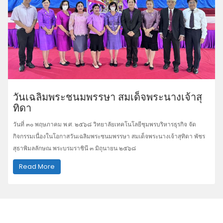
วันเฉลิมพระชนมพรรษา สมเด็จพระนางเจ้าสุ
ทิดา
วันที่ ๓๐ พฤษภาคม พ.ศ. ๒๕๖๘ วิทยาลัยเทคโนโลยีชุมพรบริหารธุรกิจ จัด
กิจกรรมเนื่องในโอกาสวันเฉลิมพระชนมพรรษา สมเด็จพระนางเจ้าสุทิดา พัชร
สุธาพิมลลักษณ พระบรมราชินี ๓ มิถุนายน ๒๕๖๘
Read More