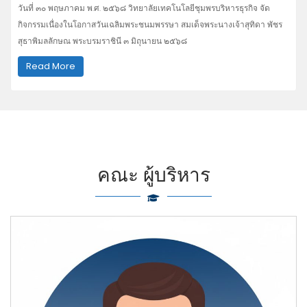
วันที่ ๓๐ พฤษภาคม พ.ศ. ๒๕๖๘ วิทยาลัยเทคโนโลยีชุมพรบริหารธุรกิจ จัด
กิจกรรมเนื่องในโอกาสวันเฉลิมพระชนมพรรษา สมเด็จพระนางเจ้าสุทิดา พัชร
สุธาพิมลลักษณ พระบรมราชินี ๓ มิถุนายน ๒๕๖๘
Read More
คณะ ผู้บริหาร